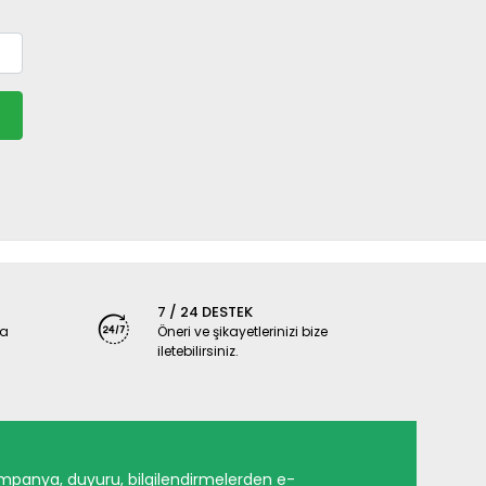
7 / 24 DESTEK
ya
Öneri ve şikayetlerinizi bize
iletebilirsiniz.
mpanya, duyuru, bilgilendirmelerden e-