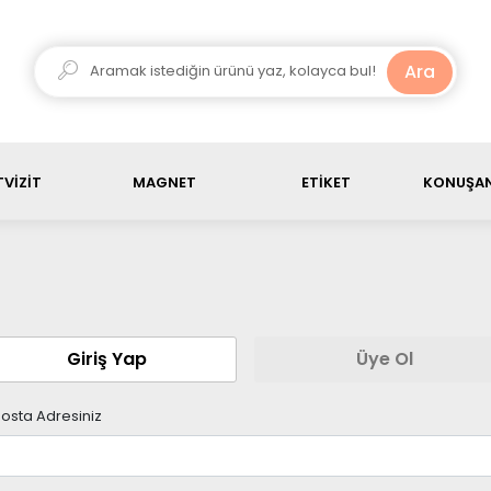
ariş ürün toplamı, 3000 TL üstü olduğunda kargo ücretsiz
Ara
VİZİT
MAGNET
ETİKET
KONUŞAN
Giriş Yap
Üye Ol
osta Adresiniz