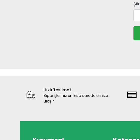
Şif
Hızlı Teslimat
Siparişleriniz en kısa sürede elinize
ulaşır.