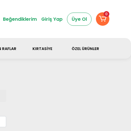
dir.
0
Beğendiklerim
Giriş Yap
Üye Ol
 RAFLAR
KIRTASİYE
ÖZEL ÜRÜNLER