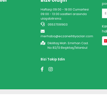
ler
Bize Ulaşın
pos
Haftaiçi 09:00 - 19:00 Cumartesi
09:00 - 13:00 saatleri arasında
ulaşabilirsiniz.
05537091903
Ka
hab
merhaba@eczaneihtiyaclari.com
Dikilitaş Mah. Emirhan Cad.
No:82/G Beşiktaş/İstanbul
Bizi Takip Edin