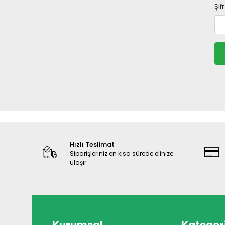
Şif
Hızlı Teslimat
Siparişleriniz en kısa sürede elinize
ulaşır.