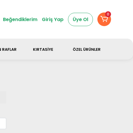
dir.
0
Beğendiklerim
Giriş Yap
Üye Ol
 RAFLAR
KIRTASİYE
ÖZEL ÜRÜNLER