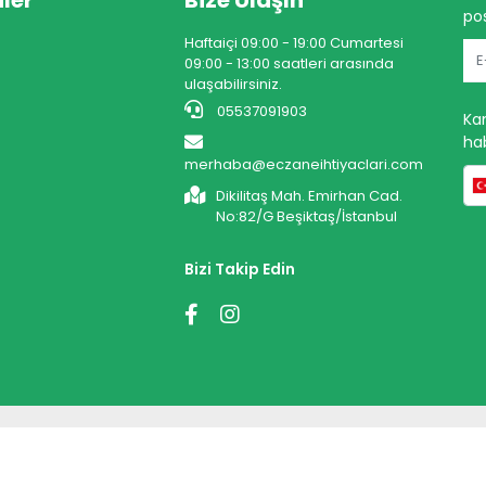
ler
Bize Ulaşın
pos
Haftaiçi 09:00 - 19:00 Cumartesi
09:00 - 13:00 saatleri arasında
ulaşabilirsiniz.
05537091903
Ka
hab
merhaba@eczaneihtiyaclari.com
Dikilitaş Mah. Emirhan Cad.
No:82/G Beşiktaş/İstanbul
Bizi Takip Edin