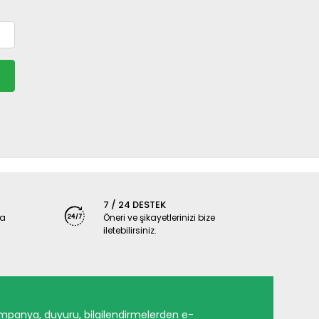
7 / 24 DESTEK
ya
Öneri ve şikayetlerinizi bize
iletebilirsiniz.
mpanya, duyuru, bilgilendirmelerden e-