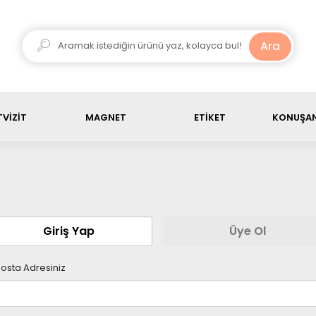
ariş ürün toplamı, 3000 TL üstü olduğunda kargo ücretsiz
Ara
VİZİT
MAGNET
ETİKET
KONUŞAN
Giriş Yap
Üye Ol
osta Adresiniz