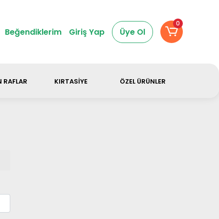
dir.
0
Beğendiklerim
Giriş Yap
Üye Ol
 RAFLAR
KIRTASİYE
ÖZEL ÜRÜNLER