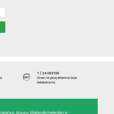
7 / 24 DESTEK
ya
Öneri ve şikayetlerinizi bize
iletebilirsiniz.
mpanya, duyuru, bilgilendirmelerden e-