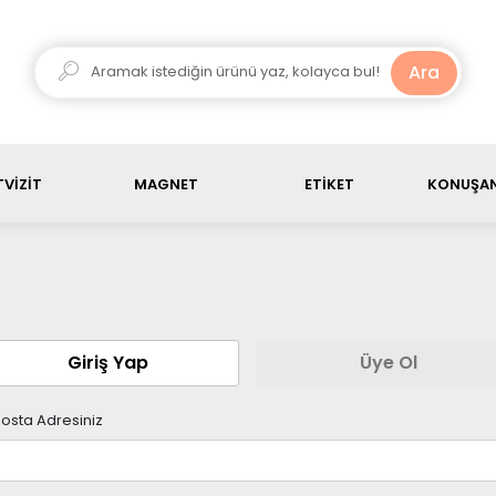
ariş ürün toplamı, 3000 TL üstü olduğunda kargo ücretsiz
Ara
VİZİT
MAGNET
ETİKET
KONUŞAN
Giriş Yap
Üye Ol
osta Adresiniz