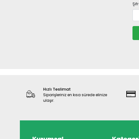
Şif
Hızlı Teslimat
Siparişleriniz en kısa sürede elinize
ulaşır.