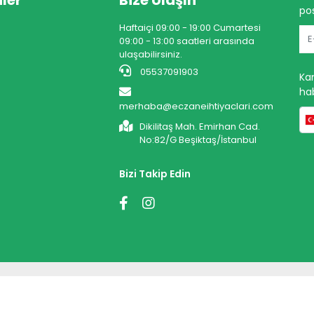
ler
Bize Ulaşın
pos
Haftaiçi 09:00 - 19:00 Cumartesi
09:00 - 13:00 saatleri arasında
ulaşabilirsiniz.
05537091903
Ka
hab
merhaba@eczaneihtiyaclari.com
Dikilitaş Mah. Emirhan Cad.
No:82/G Beşiktaş/İstanbul
Bizi Takip Edin