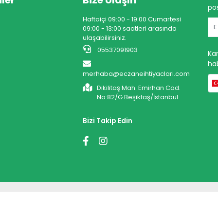
ler
Bize Ulaşın
pos
Haftaiçi 09:00 - 19:00 Cumartesi
09:00 - 13:00 saatleri arasında
ulaşabilirsiniz.
05537091903
Ka
hab
merhaba@eczaneihtiyaclari.com
Dikilitaş Mah. Emirhan Cad.
No:82/G Beşiktaş/İstanbul
Bizi Takip Edin