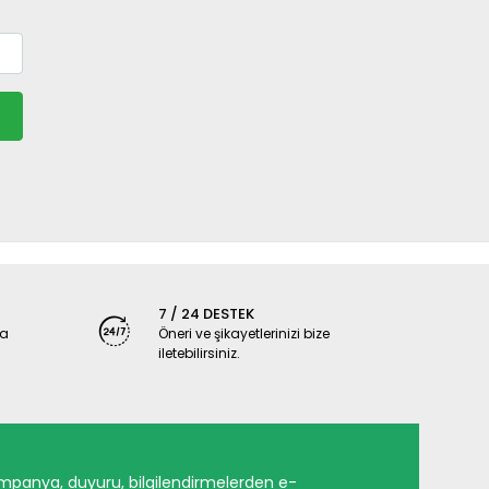
7 / 24 DESTEK
ya
Öneri ve şikayetlerinizi bize
iletebilirsiniz.
mpanya, duyuru, bilgilendirmelerden e-