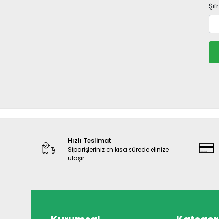
Şif
Hızlı Teslimat
Siparişleriniz en kısa sürede elinize
ulaşır.