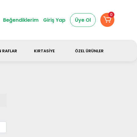
dir.
0
Beğendiklerim
Giriş Yap
Üye Ol
 RAFLAR
KIRTASİYE
ÖZEL ÜRÜNLER