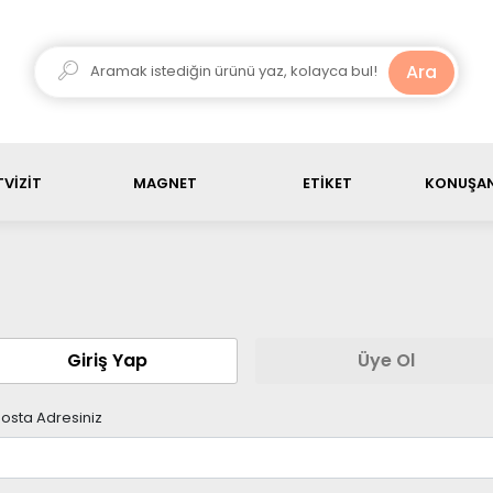
ariş ürün toplamı, 3000 TL üstü olduğunda kargo ücretsiz
Ara
VİZİT
MAGNET
ETİKET
KONUŞAN
Giriş Yap
Üye Ol
osta Adresiniz