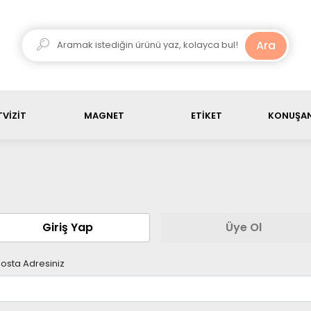
ariş ürün toplamı, 3000 TL üstü olduğunda kargo ücretsiz
Ara
VİZİT
MAGNET
ETİKET
KONUŞAN
Giriş Yap
Üye Ol
osta Adresiniz