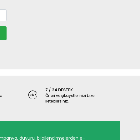
7 / 24 DESTEK
ya
Öneri ve şikayetlerinizi bize
iletebilirsiniz.
mpanya, duyuru, bilgilendirmelerden e-