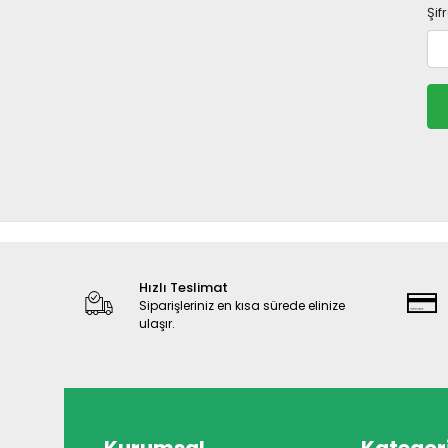
Şif
Hızlı Teslimat
Siparişleriniz en kısa sürede elinize
ulaşır.