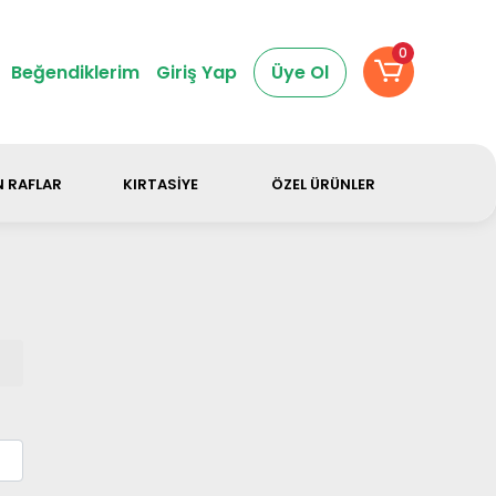
dir.
0
Beğendiklerim
Giriş Yap
Üye Ol
 RAFLAR
KIRTASİYE
ÖZEL ÜRÜNLER