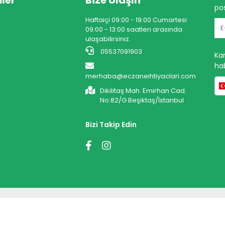
ler
Bize Ulaşın
pos
Haftaiçi 09:00 - 19:00 Cumartesi
09:00 - 13:00 saatleri arasında
ulaşabilirsiniz.
05537091903
Ka
hab
merhaba@eczaneihtiyaclari.com
Dikilitaş Mah. Emirhan Cad.
No:82/G Beşiktaş/İstanbul
Bizi Takip Edin