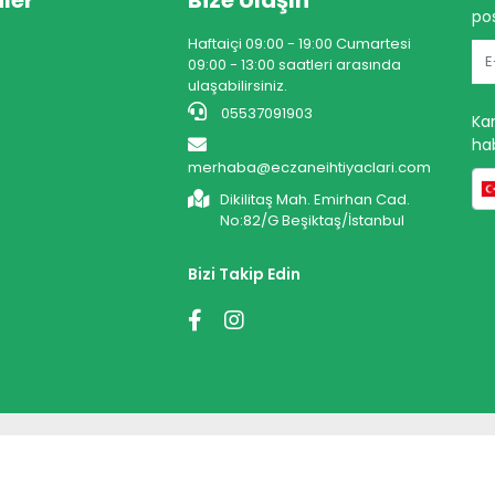
ler
Bize Ulaşın
pos
Haftaiçi 09:00 - 19:00 Cumartesi
09:00 - 13:00 saatleri arasında
ulaşabilirsiniz.
05537091903
Ka
hab
merhaba@eczaneihtiyaclari.com
Dikilitaş Mah. Emirhan Cad.
No:82/G Beşiktaş/İstanbul
Bizi Takip Edin