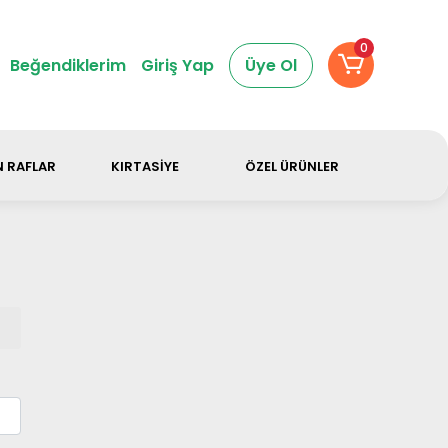
dir.
0
Beğendiklerim
Giriş Yap
Üye Ol
 RAFLAR
KIRTASİYE
ÖZEL ÜRÜNLER