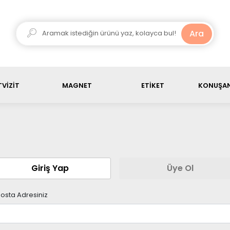
ariş ürün toplamı, 3000 TL üstü olduğunda kargo ücretsiz
Ara
VİZİT
MAGNET
ETİKET
KONUŞAN
Giriş Yap
Üye Ol
osta Adresiniz