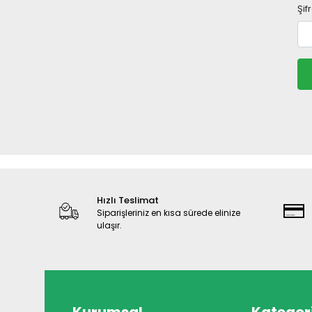
Şif
Hızlı Teslimat
Siparişleriniz en kısa sürede elinize
ulaşır.