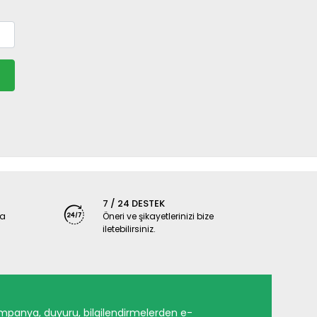
7 / 24 DESTEK
ya
Öneri ve şikayetlerinizi bize
iletebilirsiniz.
mpanya, duyuru, bilgilendirmelerden e-