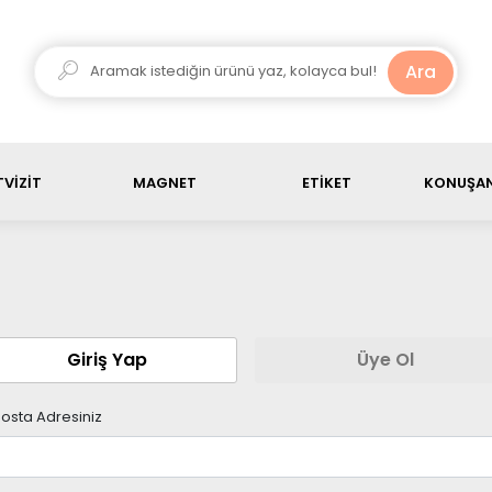
ariş ürün toplamı, 3000 TL üstü olduğunda kargo ücretsiz
Ara
VİZİT
MAGNET
ETİKET
KONUŞAN
Giriş Yap
Üye Ol
osta Adresiniz