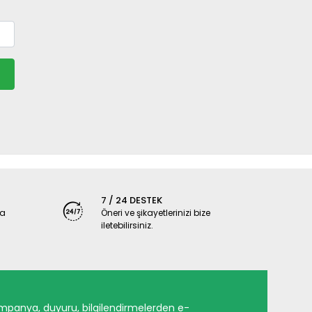
7 / 24 DESTEK
ya
Öneri ve şikayetlerinizi bize
iletebilirsiniz.
mpanya, duyuru, bilgilendirmelerden e-