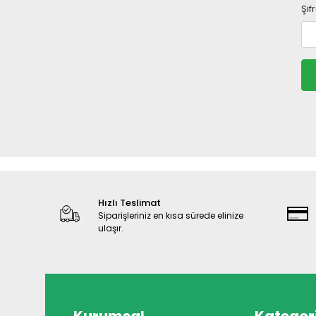
Şif
Hızlı Teslimat
Siparişleriniz en kısa sürede elinize
ulaşır.