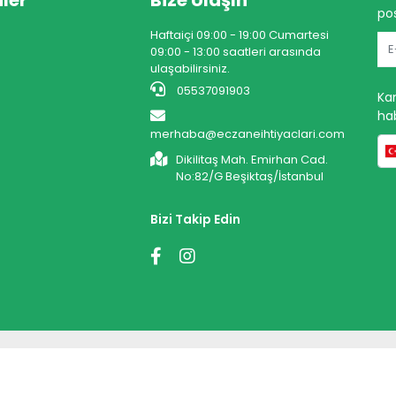
ler
Bize Ulaşın
pos
Haftaiçi 09:00 - 19:00 Cumartesi
09:00 - 13:00 saatleri arasında
ulaşabilirsiniz.
05537091903
Ka
hab
merhaba@eczaneihtiyaclari.com
Dikilitaş Mah. Emirhan Cad.
No:82/G Beşiktaş/İstanbul
Bizi Takip Edin