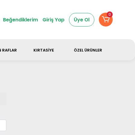
dir.
0
Beğendiklerim
Giriş Yap
Üye Ol
 RAFLAR
KIRTASİYE
ÖZEL ÜRÜNLER