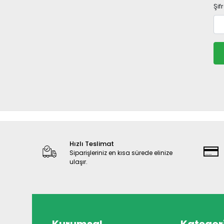
Şif
Hızlı Teslimat
Siparişleriniz en kısa sürede elinize
ulaşır.