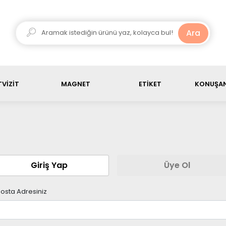
ariş ürün toplamı, 3000 TL üstü olduğunda kargo ücretsiz
Ara
VİZİT
MAGNET
ETİKET
KONUŞAN
Giriş Yap
Üye Ol
osta Adresiniz