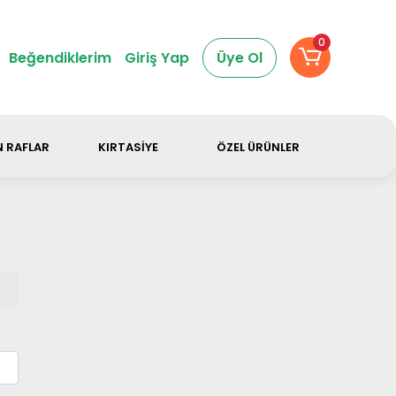
dir.
0
Beğendiklerim
Giriş Yap
Üye Ol
 RAFLAR
KIRTASİYE
ÖZEL ÜRÜNLER