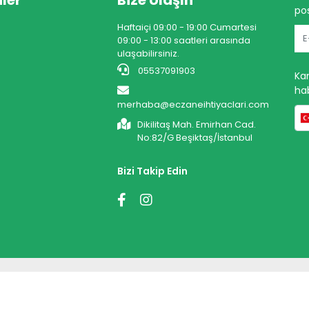
ler
Bize Ulaşın
pos
Haftaiçi 09:00 - 19:00 Cumartesi
09:00 - 13:00 saatleri arasında
ulaşabilirsiniz.
05537091903
Ka
hab
merhaba@eczaneihtiyaclari.com
Dikilitaş Mah. Emirhan Cad.
No:82/G Beşiktaş/İstanbul
Bizi Takip Edin