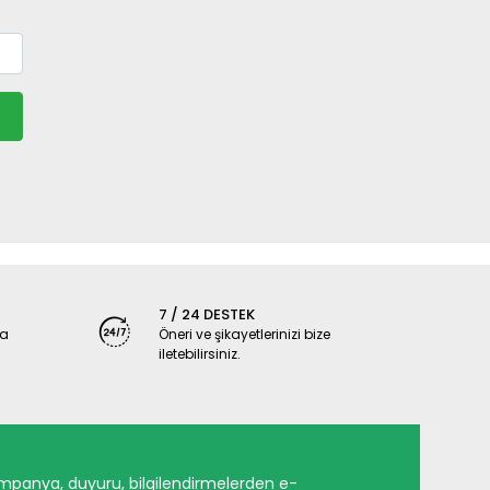
7 / 24 DESTEK
ya
Öneri ve şikayetlerinizi bize
iletebilirsiniz.
mpanya, duyuru, bilgilendirmelerden e-