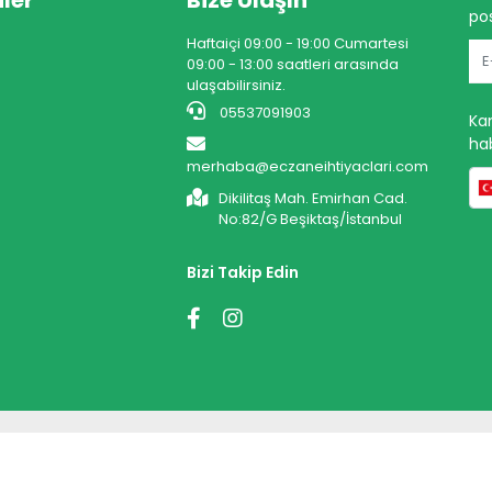
ler
Bize Ulaşın
pos
Haftaiçi 09:00 - 19:00 Cumartesi
09:00 - 13:00 saatleri arasında
ulaşabilirsiniz.
05537091903
Ka
hab
merhaba@eczaneihtiyaclari.com
Dikilitaş Mah. Emirhan Cad.
No:82/G Beşiktaş/İstanbul
Bizi Takip Edin