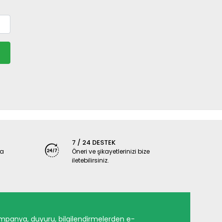
7 / 24 DESTEK
ya
Öneri ve şikayetlerinizi bize
iletebilirsiniz.
mpanya, duyuru, bilgilendirmelerden e-