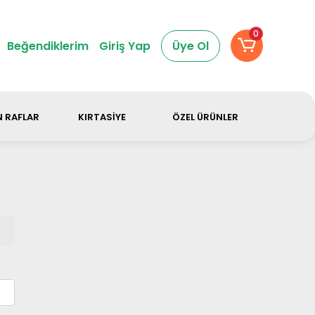
dir.
0
Beğendiklerim
Giriş Yap
Üye Ol
 RAFLAR
KIRTASİYE
ÖZEL ÜRÜNLER