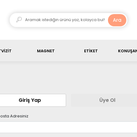
ariş ürün toplamı, 3000 TL üstü olduğunda kargo ücretsiz
Ara
VİZİT
MAGNET
ETİKET
KONUŞAN
Giriş Yap
Üye Ol
osta Adresiniz