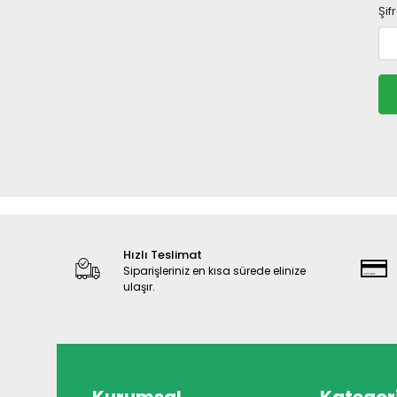
Şif
Hızlı Teslimat
Siparişleriniz en kısa sürede elinize
ulaşır.