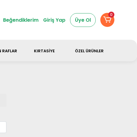
dir.
0
Beğendiklerim
Giriş Yap
Üye Ol
 RAFLAR
KIRTASİYE
ÖZEL ÜRÜNLER