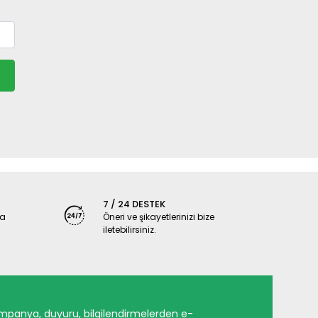
7 / 24 DESTEK
ya
Öneri ve şikayetlerinizi bize
iletebilirsiniz.
mpanya, duyuru, bilgilendirmelerden e-