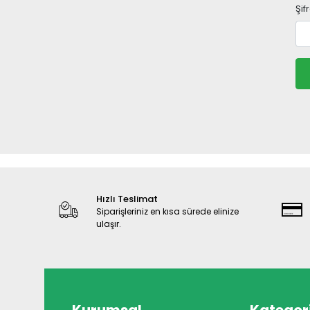
Şif
Hızlı Teslimat
Siparişleriniz en kısa sürede elinize
ulaşır.