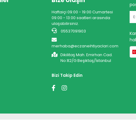
ler
Bize Ulaşın
pos
Haftaiçi 09:00 - 19:00 Cumartesi
09:00 - 13:00 saatleri arasında
ulaşabilirsiniz.
05537091903
Ka
hab
merhaba@eczaneihtiyaclari.com
Dikilitaş Mah. Emirhan Cad.
No:82/G Beşiktaş/İstanbul
Bizi Takip Edin