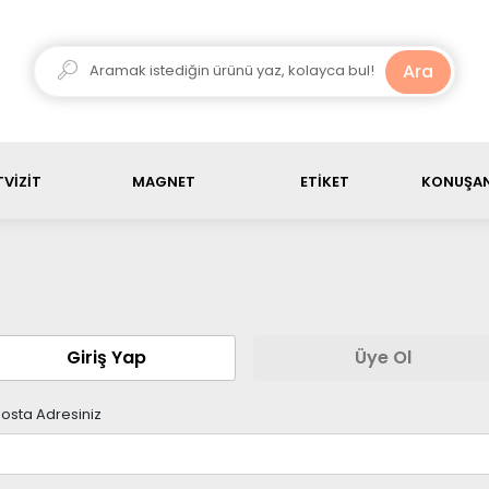
ariş ürün toplamı, 3000 TL üstü olduğunda kargo ücretsiz
Ara
VİZİT
MAGNET
ETİKET
KONUŞAN
Giriş Yap
Üye Ol
osta Adresiniz