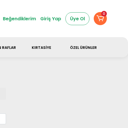
dir.
0
Beğendiklerim
Giriş Yap
Üye Ol
 RAFLAR
KIRTASİYE
ÖZEL ÜRÜNLER