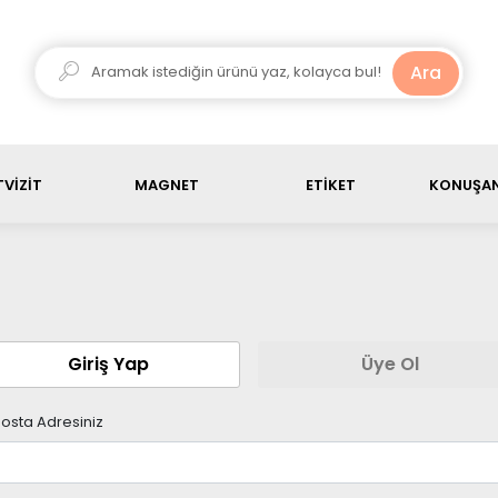
ariş ürün toplamı, 3000 TL üstü olduğunda kargo ücretsiz
Ara
VİZİT
MAGNET
ETİKET
KONUŞAN
Giriş Yap
Üye Ol
osta Adresiniz