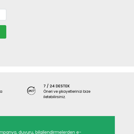
7 / 24 DESTEK
ya
Öneri ve şikayetlerinizi bize
iletebilirsiniz.
mpanya, duyuru, bilgilendirmelerden e-