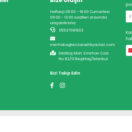
ler
Bize Ulaşın
pos
Haftaiçi 09:00 - 19:00 Cumartesi
09:00 - 13:00 saatleri arasında
ulaşabilirsiniz.
05537091903
Ka
hab
merhaba@eczaneihtiyaclari.com
Dikilitaş Mah. Emirhan Cad.
No:82/G Beşiktaş/İstanbul
Bizi Takip Edin