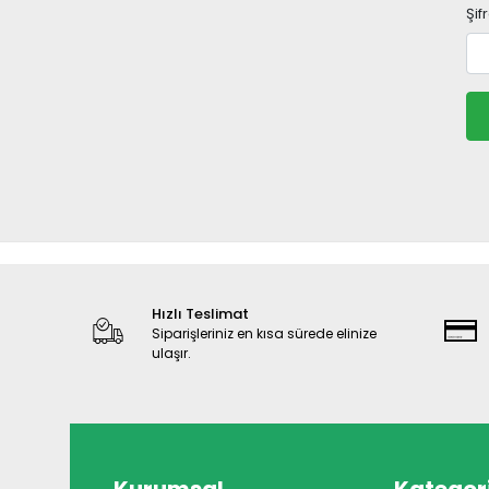
Şif
Hızlı Teslimat
Siparişleriniz en kısa sürede elinize
ulaşır.